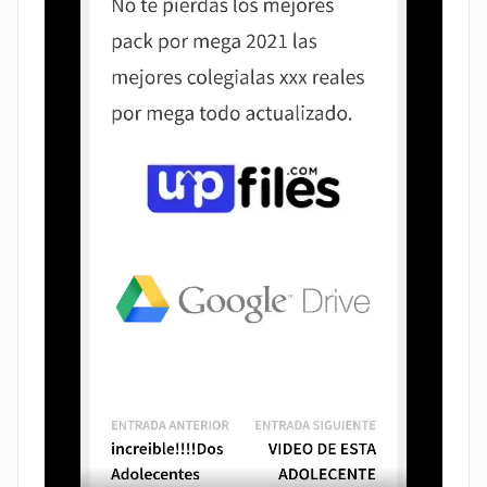
Legión
2026
Caliente,
Packs
POR
por
Mega,
MEGA
Packs
Porno
reales.