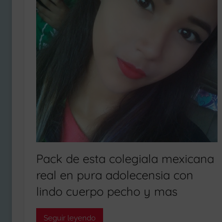
Adolecentes,
SUPER
Mujeres
Famosa,
PACKS
Legión
Caliente,
2026
Packs
por
POR
Mega,
Packs
MEGA
Porno
reales.
Pack de esta colegiala mexicana
real en pura adolecensia con
lindo cuerpo pecho y mas
Seguir leyendo