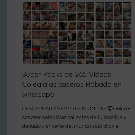
R
E
T
G
A
I
D
A
O
L
R
A
E
S
S
V
2
I
Super Packs de 265 Videos
0
P
Colegialas caseros Robado en
2
,
whatsapp
6
L
E
DESCARGAR Y VER VIDEOS ONLINE 😈Quieres
G
I
conoser colegialas calientes de tu localida y
O
decualquier parte del mundo solo click a
N