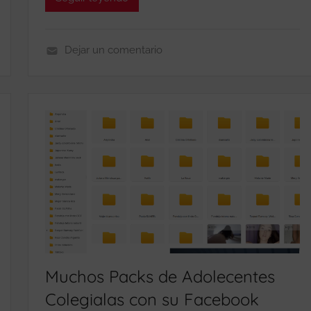
Dejar un comentario
J
O
V
E
N
D
E
S
N
U
D
A
Muchos Packs de Adolecentes
N
Colegialas con su Facebook
D