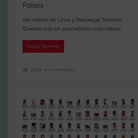
L
Paises
E
G
Ver Videos en Linea y Descargar Tambien
I
Quieres mas sin acortadores ricos videos
O
N
Seguir leyendo
C
A
L
Dejar un comentario
I
L
E
E
N
G
T
I
E
O
2
N
0
C
2
A