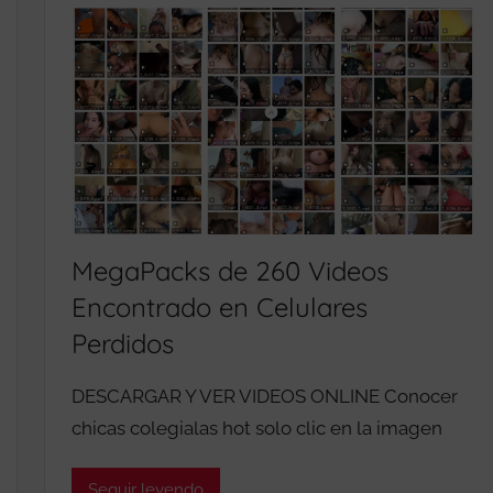
P
R
,
E
C
S
O
2
L
0
E
2
G
6
I
A
MegaPacks de 260 Videos
L
A
Encontrado en Celulares
S
Perdidos
V
I
DESCARGAR Y VER VIDEOS ONLINE Conocer
P
chicas colegialas hot solo clic en la imagen
Seguir leyendo