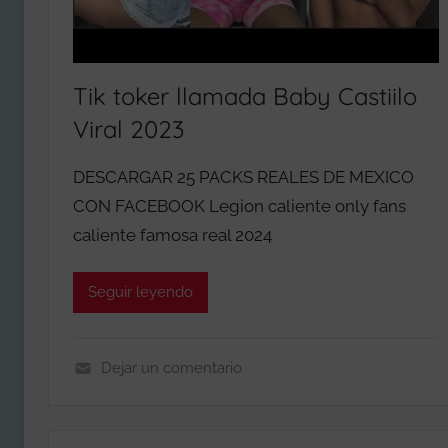
G
E
I
J
A
O
Tik toker llamada Baby Castiilo
L
R
Viral 2023
A
E
S
S
V
DESCARGAR 25 PACKS REALES DE MEXICO
P
I
CON FACEBOOK Legion caliente only fans
A
P
C
caliente famosa real 2024
K
S
Seguir leyendo
S
I
N
Dejar un comentario
A
C
C
O
O
L