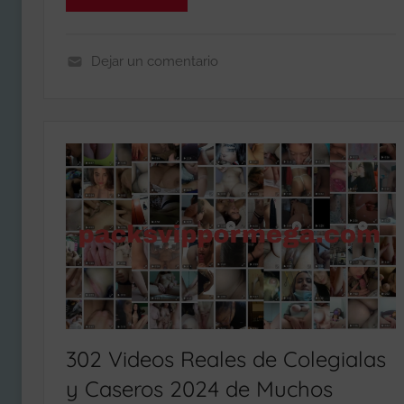
Dejar un comentario
C
O
L
E
G
I
A
L
A
S
V
I
302 Videos Reales de Colegialas
P
y Caseros 2024 de Muchos
,