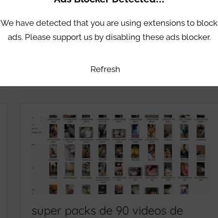
S
OPCION 3
P
We have detected that you are using extensions to block
O
Seguir leyendo
ads. Please support us by disabling these ads blocker.
R
M
E
Refresh
Dejar un comentario
G
C
A
O
,
L
L
E
O
G
S
I
M
A
E
L
J
A
O
S
R
super packs de 90 videos de
V
E