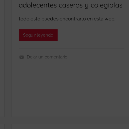
adolecentes caseros y colegialas
I
S
P
P
todo esto puedes encontrarlo en esta web:
A
C
Seguir leyendo
K
S
S
Dejar un comentario
I
C
N
A
A
S
C
E
O
R
R
O
T
S
A
V
D
I
O