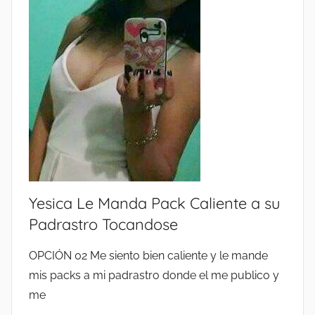
A
6
C
L
O
I
R
E
T
N
A
T
D
E
O
2
R
0
E
2
S
6
2
Yesica Le Manda Pack Caliente a su
⚡
0
P
Padrastro Tocandose
2
A
6
OPCIÓN 02 Me siento bien caliente y le mande
C
mis packs a mi padrastro donde el me publico y
K
S
me
V