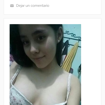
Dejar un comentario
C
A
S
E
R
O
S
V
I
P
,
L
E
G
I
O