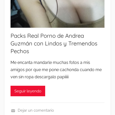
P
A
A
L
C
I
K
E
S
N
Packs Real Porno de Andrea
E
T
X
Guzmán con Lindos y Tremendos
E
C
Pechos
2
L
0
U
Me encanta mandarle muchas fotos a mis
2
S
amigos por que me pone cachonda cuando me
6
I
ven sin ropa descargalo papiiiii
⚡
V
P
O
Seguir leyendo
A
V
C
I
K
P
Dejar un comentario
S