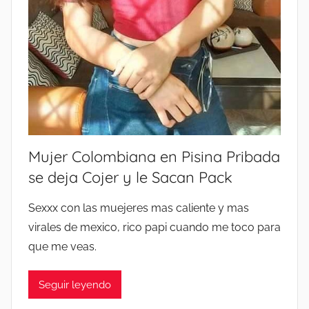
C
S
A
M
L
E
I
J
E
O
N
R
T
E
E
S
2
P
Mujer Colombiana en Pisina Pribada
0
A
se deja Cojer y le Sacan Pack
2
C
6
K
Sexxx con las muejeres mas caliente y mas
⚡
S
virales de mexico, rico papi cuando me toco para
P
S
que me veas.
A
I
C
N
Seguir leyendo
K
A
S