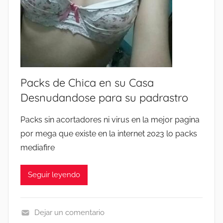
N
C
A
L
I
E
Packs de Chica en su Casa
N
Desnudandose para su padrastro
T
E
Packs sin acortadores ni virus en la mejor pagina
2
por mega que existe en la internet 2023 lo packs
0
mediafire
2
6
Seguir leyendo
⚡
P
A
Dejar un comentario
C