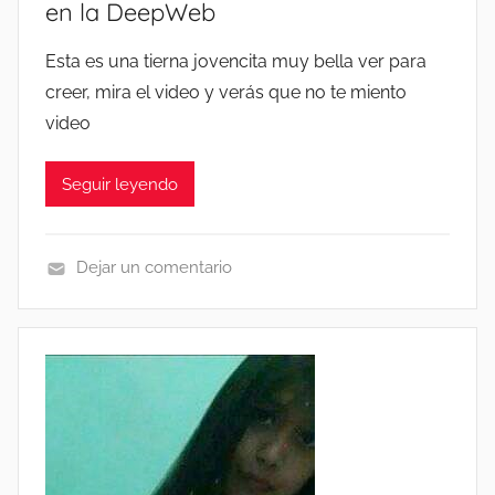
en la DeepWeb
S
S
I
M
Esta es una tierna jovencita muy bella ver para
N
E
creer, mira el video y verás que no te miento
A
J
video
C
O
O
R
R
Seguir leyendo
E
T
S
A
P
Dejar un comentario
D
A
L
O
C
E
R
K
G
E
S
I
S
S
O
2
I
N
0
N
C
2
A