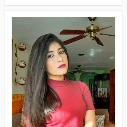
C
V
A
I
S
R
E
A
R
L
O
E
S
S
V
P
I
O
P
R
,
M
L
E
E
G
G
A
I
,
O
L
N
O