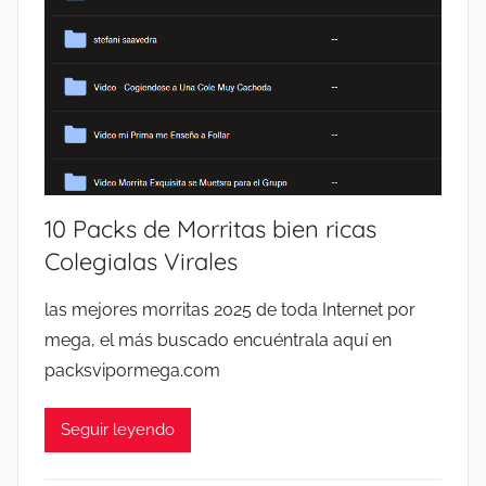
Legión
2026
Caliente,
Packs
POR
por
Mega,
MEGA
Packs
Porno
reales.
10 Packs de Morritas bien ricas
Colegialas Virales
las mejores morritas 2025 de toda Internet por
mega, el más buscado encuéntrala aquí en
packsvipormega.com
Seguir leyendo