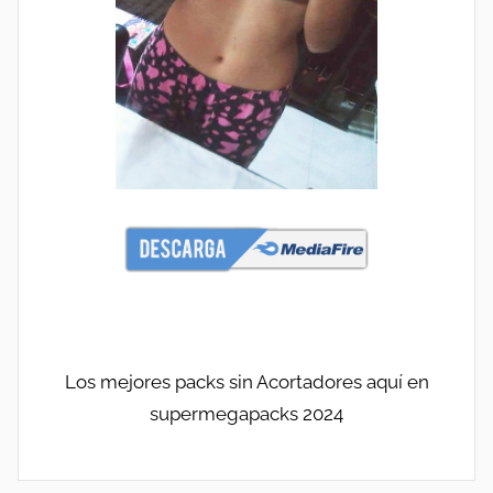
Legión
2026
Caliente,
Packs
POR
por
Mega,
MEGA
Packs
Porno
reales.
Los mejores packs sin Acortadores aquí en
supermegapacks 2024