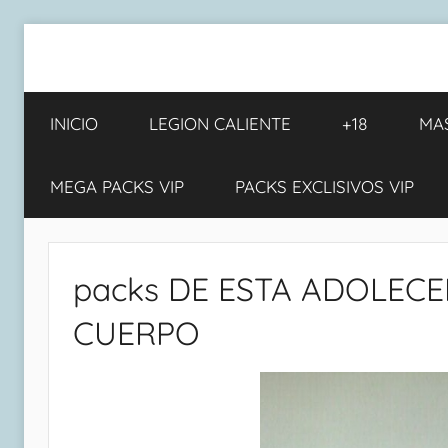
Saltar
al
PACKS
Los
contenido
Mejores
INICIO
LEGION CALIENTE
+18
MA
Super
VIP
Packs
Actual
DE
MEGA PACKS VIP
PACKS EXCLISIVOS VIP
🔞Packs
Vip
MUJERES
de
packs DE ESTA ADOLECE
Mujeres
PREMIUN
PREMIUN🔞
CUERPO
Caseros
XXX
Reales,
colegialas
🌍
PORNO,
XXX